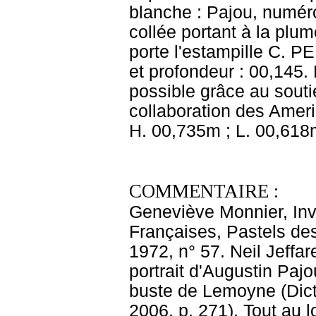
blanche : Pajou, numéro 
collée portant à la plu
porte l'estampille C. P
et profondeur : 00,145.
possible grâce au sout
collaboration des Ameri
H. 00,735m ; L. 00,618
COMMENTAIRE :
Geneviève Monnier, Inventaire des Collections Publiques Françaises, Pastels des XVIIe et XVIIIe siècles, Musée du Louvre, 1972, n° 57. Neil Jeffares donne ce pastel à Adélaïde Labille-Guiard, portrait d'Augustin Pajou ( 1730-1809), sculpteur du roi, modelant le buste de Lemoyne (Dictionary of pastellists before 1800, Londres, 2006, p. 271). Tout au long de l'année 1782, Labille-Guiard multiplia les portraits au pastel de certains des membres de l'Académie royale de peinture et de sculpture et les exposa au Salon de la Correspondance. À la fin de l'année, elle fixa les traits d'Augustin Pajou,qui était académicien depuis 1760. Le sculpteur était un ami de sa famille et l'avait soutenue à ses débuts. Peut-être est-ce lui qui avait demandé à la pastelliste, ainsi que l'a suggéré Anne-Marie Passez,de le représenter travaillant au buste de son maître Jean-Baptiste II Lemoyne, œuvre dont la fonte en bronze avait été exposée au Salon de 1759. Dans un premier temps, Adélaïde avait pensé donner à ce nouveau pastel les dimensions de ses autres portraits d'académiciens. Puis elle s'était ravisée, ajoutant des tasseaux à son châssis afin d'agrandir l'œuvre et de lui donner plus de monumentalité. Sans doute pensait-elle déjà à en faire son morceau de réception, dont les dimensions étaient normalement fixes. Présentée au Salon de la Correspondance en février 1783, l'effigie suscita l'admiration de Pahin de La Blancherie. Sous sa plume, on put lire dans les Nouvelles de la République des Lettres et des Arts : « Nous félicitons Mde Guyard de la confiance que des hommes aussi distingés témoignent en ses talents ; elle détruit bien complétement la fausse opinion que l'envie ou l'ignorance s'étoit empressée de répandre dans le public, que le mérite de ses ouvrages étoit dû à une main étrangère ; nous espérons encore des nouvelles preuves de la solidité de son talent, par le portrait de M. Pajou, représenté modelant celui de M. Lemoine. Il nous reste à présenter à Mde Guyard les vœux du public pour lui devoir le Portrait du célèbre Latour dont elle est l'élève et sur les traces duquel elle marche avec tant de succès ; on retrouve de plus en plus dans ses productions cette expression et cette vérité qui, portées au plus haut point par son maître, lui donne les droits à l'immortalité » (cité par Ratouis de Limay, 1946, p. 101-102). L'amateur ajoutait également au sujet du pastel : « Mme Guiard avait en ce portrait une tâche difficile à remplir. On ne peut que la féliciter de son succès. Ce nouvel ouvrage a été applaudi à cet égard et par le double intérêt qu'il présente en offrant les traits d'un artiste qui s'est fait admirer successivement aux derniers Salons, par les statues de Bossuet, Descartes et Pascal et ceux du célèbre Lemoyne dont M. Pajou fut l'élève et l'ami et dont il est en effet l'émule » (cité par Passez, 1973, p. 110). N'ayant certainement pas caché son souhait d'entrer à l'Académie royale,Mme Labille-Guiard s'était attiré des inimitiés masculines. Le 31 mai 1783, l'Académie lui rendait cependant l'hommage espéré. Dans la même séance, elle recevait celle que le public reconnaissait comme sa rivale, Mme Vigée Le Brun, mais sur ordre du roi, et elle agréait et recevait Adélaïde par vingt-neuf voix sur trente-deux, sur présentation de ses ouvrages dont celui décrivant Pajou. Dès le 1er juin suivant, le comte d'Angiviller, directeur des Bâtiments, écrivait au roi Louis XVI à ce sujet :« Admission de dames à l'Académie. Votre Majesté ayant approuvé le contenu du Mémoire que je pris la liberté de lui mettre sous les yeux, relativement à la De Le Brun, j'en envoyai l'ampliation à l'Académie Royale de Peinture qui, dans son Assemblée d'hier,s'est empressée à témoigner sa soumission aux désirs de la Reine en recevant tout de suite la De Le Brun, sans la soumettre aux épreuves ordinaires, attendu la connoissance qu'on avoit de son talent.« Dans la même Assemblée, l'Académie a examiné les ouvrages d'une autre femme (La De Guyard) qui a beaucoup de talent ; elle l'a d'abord agréée et sur le vu d'un nouveau Tableau,elle l'a admise, sauf l'approbation de Votre majesté