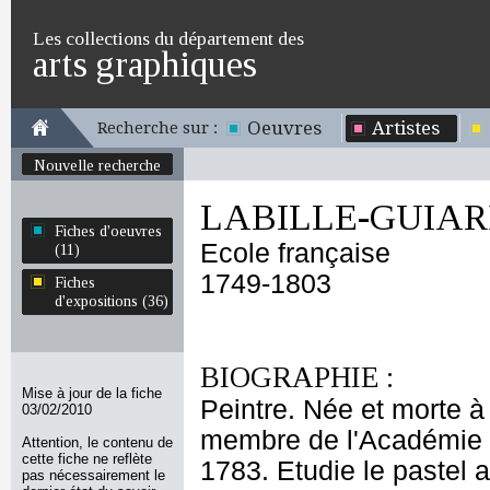
Les collections du département des
arts graphiques
Oeuvres
Artistes
Recherche sur :
Nouvelle recherche
LABILLE-GUIARD
Fiches d'oeuvres
Ecole française
(11)
1749-1803
Fiches
d'expositions (36)
BIOGRAPHIE :
Mise à jour de la fiche
Peintre. Née et morte à
03/02/2010
membre de l'Académie S
Attention, le contenu de
cette fiche ne reflète
1783. Etudie le pastel 
pas nécessairement le