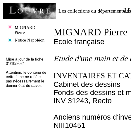
ar
Les collections du département des
MIGNARD
MIGNARD Pierre
Pierre
Notice Napoléon
Ecole française
Etude d'une main et de
Mise à jour de la fiche
01/10/2024
Attention, le contenu de
INVENTAIRES ET CA
cette fiche ne reflète
pas nécessairement le
Cabinet des dessins
dernier état du savoir.
Fonds des dessins et m
INV 31243, Recto
Anciens numéros d'inve
NIII10451