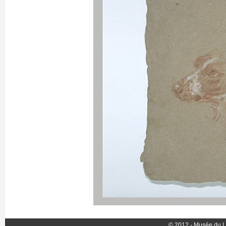
© 2012 - Musée du L