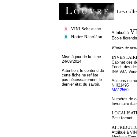
Les colle
VINI Sebastiano
VI
Attribué à
Notice Napoléon
Ecole florenti
Etudes de deux
Mise à jour de la fiche
INVENTAIRE
24/09/2024
Cabinet des d
Fonds des des
Attention, le contenu de
INV 987, Vers
cette fiche ne reflète
pas nécessairement le
Anciens numér
dernier état du savoir.
NIII21495
MA12560
Numéros de ca
Inventaire ital
LOCALISATI
Petit format
ATTRIBUTI
Attribué à VI
Monbeig Gogue