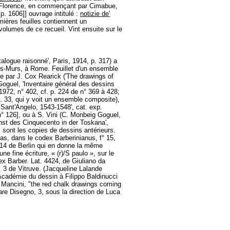
 à Florence, en commençant par Cimabue,
p. 1606]] ouvrage intitulé :
notizie de'
mières feuilles contiennent un
volumes de ce recueil. Vint ensuite sur le
talogue raisonné', Paris, 1914, p. 317) a
es-Murs, à Rome. Feuillet d'un ensemble
re par J. Cox Rearick ('The drawings of
oguel, 'Inventaire général des dessins
1972, n° 402, cf. p. 224 de n° 369 à 428;
p. 33, qui y voit un ensemble composite),
l Sant'Angelo, 1543-1548', cat. exp.
 126], ou à S. Vini (C. Monbeig Goguel,
unst des Cinquecento in der Toskana',
 sont les copies de dessins antérieurs.
bas, dans le codex Barberinianus, f° 15,
114 de Berlin qui en donne la même
e fine écriture, « (r)/S paulo », sur le
x Barber. Lat. 4424, de Giuliano da
. 3 de Vitruve. (Jacqueline Lalande
Académie du dessin à Filippo Baldinucci
ca Mancini, "the red chalk drawings coming
are Disegno, 3, sous la direction de Luca