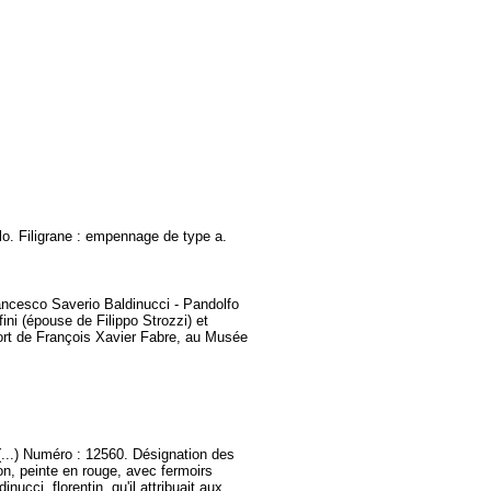
ulo. Filigrane : empennage de type a.
rancesco Saverio Baldinucci - Pandolfo
ini (épouse de Filippo Strozzi) et
pport de François Xavier Fabre, au Musée
(...) Numéro : 12560. Désignation des
on, peinte en rouge, avec fermoirs
dinucci
, florentin, qu'il attribuait aux