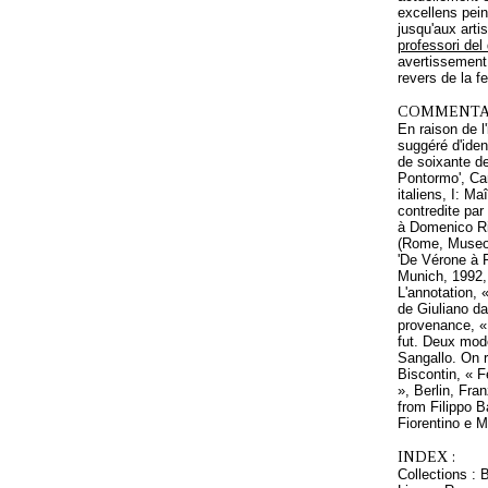
excellens pein
jusqu'aux arti
professori de
avertissement
revers de la fe
COMMENTAI
En raison de l
suggéré d'iden
de soixante de
Pontormo', Cam
italiens, I: M
contredite par
à Domenico Rie
(Rome, Museo 
'De Vérone à F
Munich, 1992, 
L'annotation, 
de Giuliano da
provenance, « 
fut. Deux modè
Sangallo. On r
Biscontin, « F
», Berlin, Fra
from Filippo B
Fiorentino e M
INDEX :
Collections : B