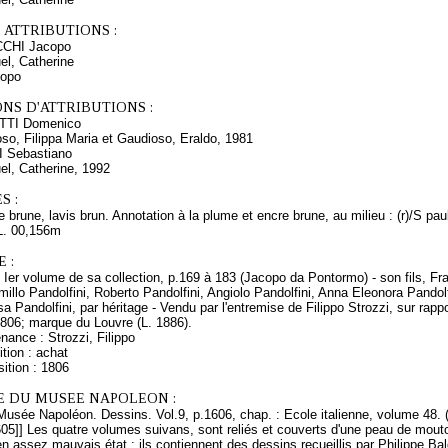
 ATTRIBUTIONS :
UCCHI Jacopo
l, Catherine
opo
NS D'ATTRIBUTIONS :
ETTI Domenico
oso, Filippa Maria et Gaudioso, Eraldo, 1981
NI Sebastiano
l, Catherine, 1992
S :
 brune, lavis brun. Annotation à la plume et encre brune, au milieu : (r)/S pa
L. 00,156m
 :
; Ier volume de sa collection, p.169 à 183 (Jacopo da Pontormo) - son fils, F
millo Pandolfini, Roberto Pandolfini, Angiolo Pandolfini, Anna Eleonora Pandolf
a Pandolfini, par héritage - Vendu par l'entremise de Filippo Strozzi, sur ra
806; marque du Louvre (L. 1886).
nance : Strozzi, Filippo
tion : achat
ition : 1806
E DU MUSEE NAPOLEON :
Musée Napoléon. Dessins. Vol.9, p.1606, chap. : Ecole italienne, volume 48. 
1605]] Les quatre volumes suivans, sont reliés et couverts d'une peau de mout
n assez mauvais état : ils contiennent des dessins recueillis par Philippe
Bal