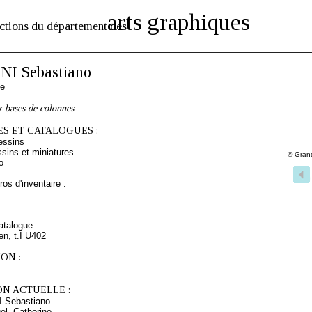
arts graphiques
ctions du département des
NI Sebastiano
ne
 bases de colonnes
S ET CATALOGUES :
essins
sins et miniatures
© Gran
o
os d'inventaire :
talogue :
ien, t.I U402
ON :
ON ACTUELLE :
NI Sebastiano
l, Catherine