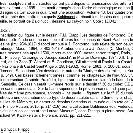
tres, sculpteurs et architectes qui ont paru depuis la renaissance des arts,
stes existant en 1695. Il les avait arrangés dans l'ordre chronologique de son [[
l disegno da Cimabue in quà
. C'est une acquisition. Volume 48. Les quatre pre
 et la table des maîtres auxquels
Baldinucci
attribuait les dessins des quatre 
uille, le portrait de
Baldinucci
, dessiné au crayon noir. Cote : 1DD41
RE :
'inscription qui figure sur le dessin, F.M. Clapp ('Les dessins de Pontormo, Ca
tifier cette étude comme une copie d'après les colonnes de Saint-Paul-hors-l
ssins (Inv. 954-1012) d'abord attribué à J. Pontormo, puis rejeté de son oeuv
bridge, Mass., 1964, p. 403-404). Attribué ensuite à J. Zucchi (C. Monbeig G
aîtres toscans nés après 1500, morts avant 1600, Vasari et son temps', Paris, 
 E. Pillsbury, 'Drawings by Jacopo Zucchi', in Master Drawings, 1974, XII, 1, 
tti, dit Lo Zaga [F. Aliberti et E. Gaudioso, 'Gli affreschi di Paolo III a Caste
Nazionale di Castel Sant'Angelo, 1981-1982), Rome, 1981, p. 180-81, sous n°
lorence: Sebastiano Vini dessinateur, autour du 'Martyre des dix-mille', in 'K
p. 349). Ces bases richement ornées, comme les chapiteaux de l'Inv. 956 v°,
«ins persedia» (à sainte Praxède), figure sur un dessin similaire à la base du 
 Sangallo. Ce dessin serait lui-même repris sur le dessin f° 36 du codex OZ 
in sancta presedia ». Sur la base supérieure, la provenance est indiquée par un
les de même provenance, annotés « ins pavlo », figurent sur le f° 15 du code
etrouve une description de ce type de décor sculpté dans le 3ème livre, chap
euilles de Mémoire, un carnet de dessins florentins du musée du Louvre de l'
nz Philipp Rutzen, 2015, p. 214-216) Sur la collection Baldinucci voir, Federi
aldinucci's collection at the Louvre Museum", dans Disegni a pietra rossa, Av
ichael W. Kwakkelstein, Florence, 2021, pp. 211-221.
aldinucci, Filippo