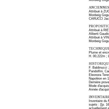
ANCIENNES
Attribué à Z
Monbeig Gogue
CARUCCI Jac
PROPOSITIO
Attribué à RI
Aliberti Gaudi
Attribué à VI
Monbeig Gogue
TECHNIQUE
Plume et encre
H. 00,222m ; 
HISTORIQUE
F. Baldinucci 
Pandolfini, Ca
Eleonora Teres
Napoléon en 1
Dernière prove
Mode d'acquisi
Année d'acquis
INVENTAIR
Inventaire du 
sujets : [[p. 
actuellement e