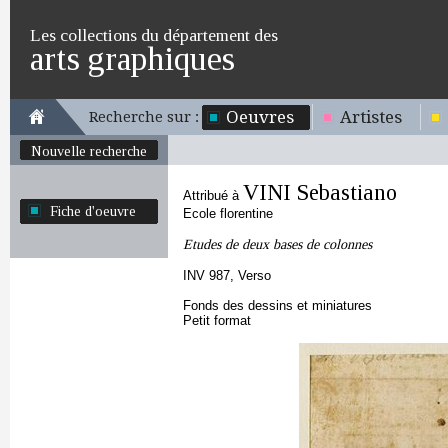
Les collections du département des
arts graphiques
Oeuvres
Artistes
Recherche sur :
Nouvelle recherche
VINI Sebastiano
Attribué à
Fiche d'oeuvre
Ecole florentine
Etudes de deux bases de colonnes
INV 987, Verso
Fonds des dessins et miniatures
Petit format