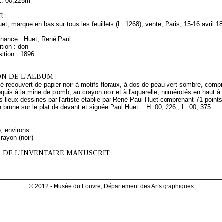
L. 00,225m
 :
uet, marque en bas sur tous les feuillets (L. 1268), vente, Paris, 15-16 avril 18
enance : Huet, René Paul
tion : don
ition : 1896
N DE L'ALBUM :
 recouvert de papier noir à motifs floraux, à dos de peau vert sombre, compre
roquis à la mine de plomb, au crayon noir et à l'aquarelle, numérotés en haut à d
 lieux dessinés par l'artiste établie par René-Paul Huet comprenant 71 points
 brune sur le plat de devant et signée Paul Huet. . H. 00, 226 ; L. 00, 375
e, environs
rayon (noir)
 DE L'INVENTAIRE MANUSCRIT :
© 2012 - Musée du Louvre, Département des Arts graphiques