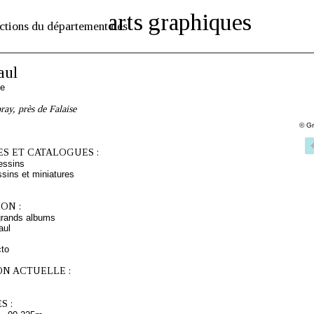
arts graphiques
ctions du département des
aul
se
ay, près de Falaise
© Gr
S ET CATALOGUES :
essins
sins et miniatures
ON :
grands albums
aul
cto
ON ACTUELLE :
S :