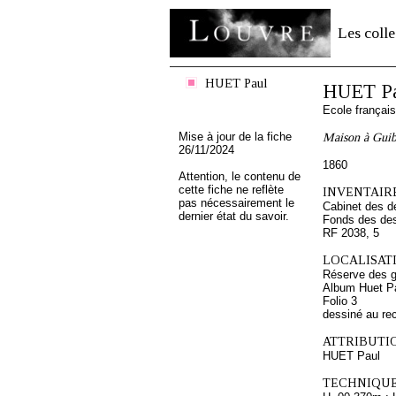
Les colle
HUET Paul
HUET P
Ecole françai
Mise à jour de la fiche
Maison à Guibr
26/11/2024
1860
Attention, le contenu de
cette fiche ne reflète
INVENTAIRE
pas nécessairement le
Cabinet des d
dernier état du savoir.
Fonds des des
RF 2038, 5
LOCALISATI
Réserve des 
Album Huet P
Folio 3
dessiné au re
ATTRIBUTI
HUET Paul
TECHNIQUE