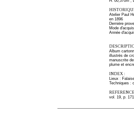
H. 00,370m ; 
HISTORIQUE
Atelier Paul H
en 1896
Dernière prov
Mode d'acquisi
Année d'acquis
DESCRIPTIO
Album cartonné
illustrés de c
manuscrite des
plume et encre
INDEX :
Lieux : Falais
Techniques : c
REFERENCE
vol. 19, p. 171