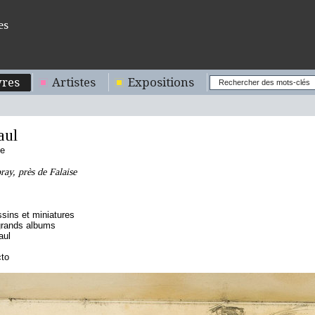
es
res
Artistes
Expositions
aul
se
ay, près de Falaise
sins et miniatures
grands albums
aul
cto