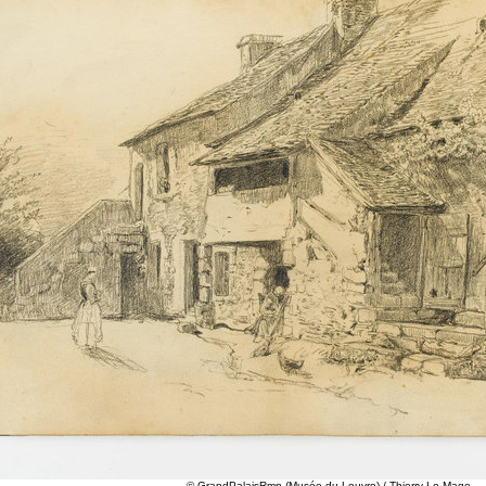
© GrandPalaisRmn (Musée du Louvre) / Thierry Le Mage