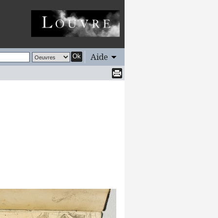
Aide
Ok