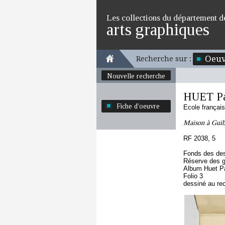
Les collections du département d
arts graphiques
Oeuv
Recherche sur :
Nouvelle recherche
HUET P
Fiche d'oeuvre
Ecole françai
Maison à Guibr
RF 2038, 5
Fonds des des
Réserve des 
Album Huet P
Folio 3
dessiné au re