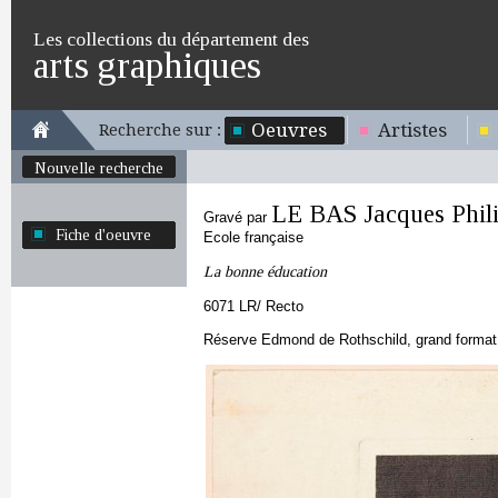
Les collections du département des
arts graphiques
Oeuvres
Artistes
Recherche sur :
Nouvelle recherche
LE BAS Jacques Phil
Gravé par
Fiche d'oeuvre
Ecole française
La bonne éducation
6071 LR/ Recto
Réserve Edmond de Rothschild, grand format