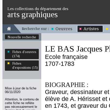
Les collections du département des
arts graphiques
Oeuvres
Artistes
Recherche sur :
Nouvelle recherche
LE BAS Jacques Ph
Fiches d'oeuvres
Ecole française
(174)
1707-1783
Fiches
d'expositions (15)
BIOGRAPHIE :
Mise à jour de la fiche
Graveur, dessinateur et 
06/11/2020
élève de A. Hérisset et
Attention, le contenu de
cette fiche ne reflète
en 1743, et graveur du 
pas nécessairement le