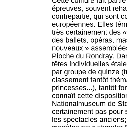
Cette coiffure fait part
épreuves, souvent rehau
contrepartie, qui sont 
européennes. Elles témo
très certainement des «
des ballets, opéras, ma
nouveaux » assemblées 
Pioche du Rondray. Dan
têtes individuelles étai
par groupe de quinze (t
classement tantôt thémat
princesses...), tantôt 
connaît cette dispositi
Nationalmuseum de Stock
certainement pas pour 
les spectacles anciens; 