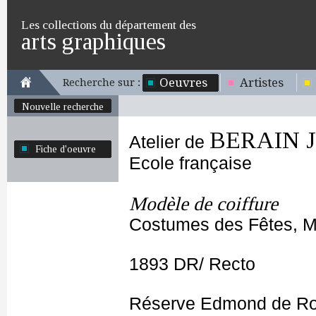
Les collections du département des
arts graphiques
Oeuvres
Artistes
Recherche sur :
Nouvelle recherche
BERAIN Je
Atelier de
Fiche d'oeuvre
Ecole française
Modèle de coiffure
Costumes des Fêtes, Ma
1893 DR/ Recto
Réserve Edmond de Ro