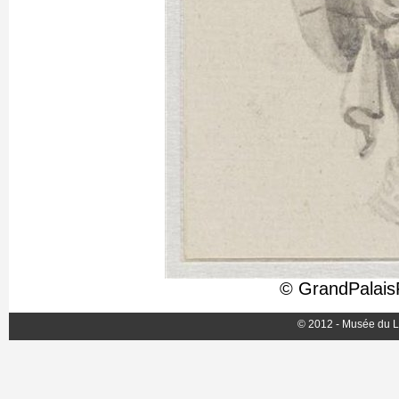
© GrandPalais
© 2012 - Musée du L