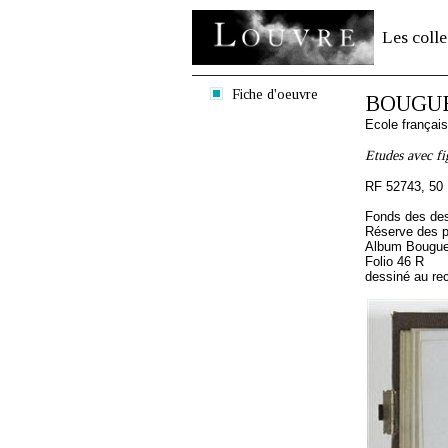
Les colle
Fiche d'oeuvre
BOUGUE
Ecole françai
Etudes avec fi
RF 52743, 50
Fonds des des
Réserve des p
Album Bouguer
Folio 46 R
dessiné au re