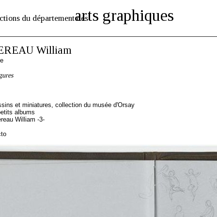
arts graphiques
ctions du département des
REAU William
se
gures
sins et miniatures, collection du musée d'Orsay
etits albums
eau William -3-
cto