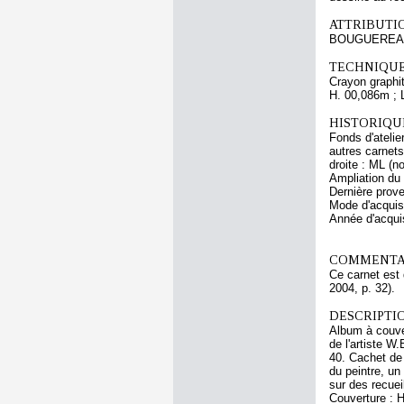
ATTRIBUTI
BOUGUEREAU
TECHNIQUE
Crayon graphit
H. 00,086m ; 
HISTORIQUE
Fonds d'atelie
autres carnet
droite : ML (
Ampliation du
Dernière prov
Mode d'acquisi
Année d'acquis
COMMENTAI
Ce carnet est 
2004, p. 32).
DESCRIPTIO
Album à couver
de l'artiste W.
40. Cachet de 
du peintre, u
sur des recuei
Couverture : H