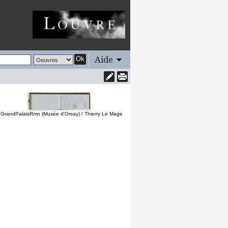
Aide
Ok
 GrandPalaisRmn (Musée d'Orsay) / Thierry Le Mage