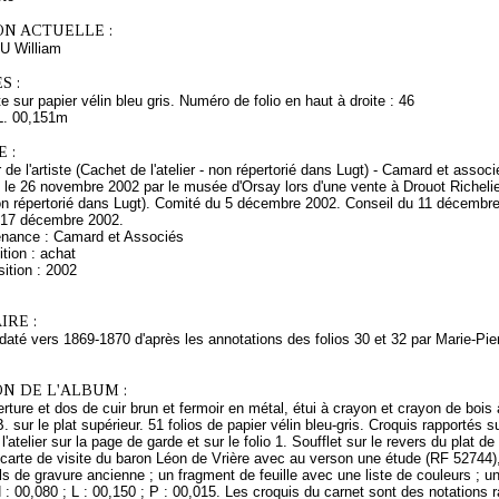
ON ACTUELLE :
 William
S :
e sur papier vélin bleu gris. Numéro de folio en haut à droite : 46
L. 00,151m
 :
r de l'artiste (Cachet de l'atelier - non répertorié dans Lugt) - Camard et ass
s le 26 novembre 2002 par le musée d'Orsay lors d'une vente à Drouot Richel
non répertorié dans Lugt). Comité du 5 décembre 2002. Conseil du 11 décembr
 17 décembre 2002.
enance : Camard et Associés
tion : achat
ition : 2002
RE :
daté vers 1869-1870 d'après les annotations des folios 30 et 32 par Marie-Pie
N DE L'ALBUM :
ture et dos de cuir brun et fermoir en métal, étui à crayon et crayon de bois 
B. sur le plat supérieur. 51 folios de papier vélin bleu-gris. Croquis rapportés su
l'atelier sur la page de garde et sur le folio 1. Soufflet sur le revers du plat 
n carte de visite du baron Léon de Vrière avec au verson une étude (RF 52744
ls de gravure ancienne ; un fragment de feuille avec une liste de couleurs ; 
 : 00,080 ; L : 00,150 ; P : 00,015. Les croquis du carnet sont des notations