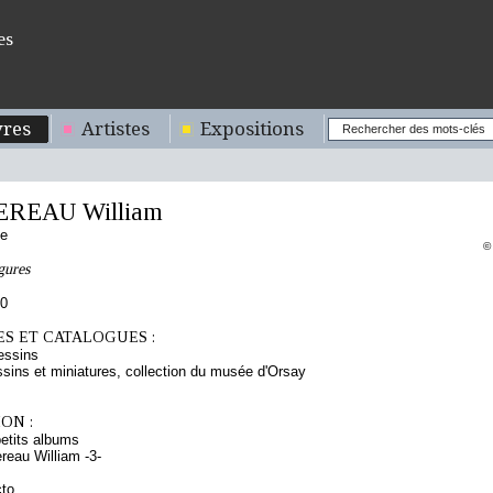
es
res
Artistes
Expositions
REAU William
se
©
gures
70
S ET CATALOGUES :
essins
sins et miniatures, collection du musée d'Orsay
ON :
etits albums
eau William -3-
cto