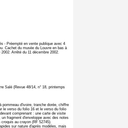
ociés - Préempté en vente publique avec 4
ieu. Cachet du musée du Louvre en bas à
e 2002. Arrêté du 11 décembre 2002.
rre Salé (Revue 48/14, n° 18, printemps
à pommeau d'ivoire, tranche dorée, chiffre
r le verso du folio 16 et le verso du folio
de devant comprenant : une carte de visite
), un fragment d'enveloppe avec des notes
un croquis au crayon (RF 52745).
 rapides sur nature d'après modèles, mais