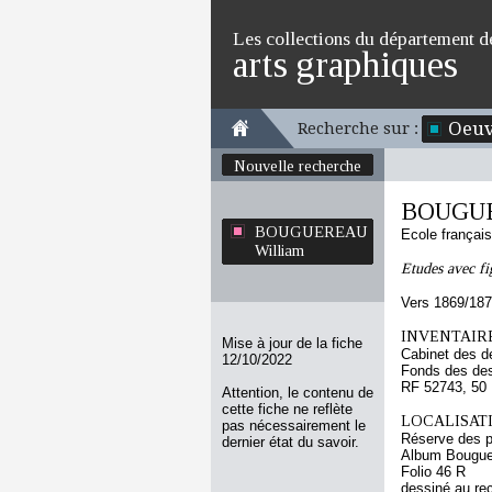
Les collections du département d
arts graphiques
Oeuv
Recherche sur :
Nouvelle recherche
BOUGUE
BOUGUEREAU
Ecole françai
William
Etudes avec fi
Vers 1869/18
INVENTAIRE
Mise à jour de la fiche
Cabinet des d
12/10/2022
Fonds des des
RF 52743, 50
Attention, le contenu de
cette fiche ne reflète
LOCALISATI
pas nécessairement le
Réserve des p
dernier état du savoir.
Album Bouguer
Folio 46 R
dessiné au re