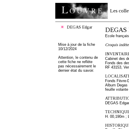
Les colle
DEGAS Edgar
DEGAS 
Ecole françai
Mise à jour de la fiche
Croquis indét
10/12/2024
INVENTAIRE
Attention, le contenu de
Cabinet des d
cette fiche ne reflète
Fonds des des
pas nécessairement le
RF 43153, Ve
dernier état du savoir.
LOCALISATI
Fonds Fèvre-
Album Degas 
feuille volante
ATTRIBUTI
DEGAS Edga
TECHNIQUE
H. 00,190m ; 
HISTORIQUE