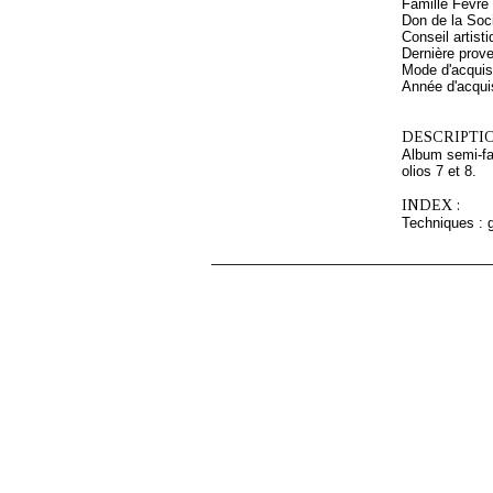
Famille Fèvre 
Don de la Soc
Conseil artis
Dernière prove
Mode d'acquisi
Année d'acquis
DESCRIPTIO
Album semi-fac
olios 7 et 8.
INDEX :
Techniques : g