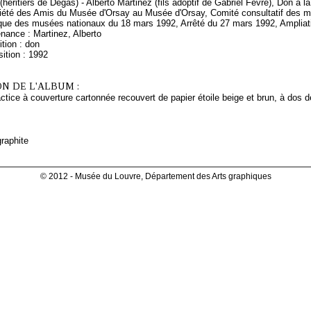
(héritiers de Degas) - Alberto Martinez (fils adoptif de Gabriel Fèvre), Don à
iété des Amis du Musée d'Orsay au Musée d'Orsay, Comité consultatif des 
tique des musées nationaux du 18 mars 1992, Arrêté du 27 mars 1992, Amplia
nance : Martinez, Alberto
tion : don
ition : 1992
N DE L'ALBUM :
tice à couverture cartonnée recouvert de papier étoile beige et brun, à dos d
raphite
© 2012 - Musée du Louvre, Département des Arts graphiques