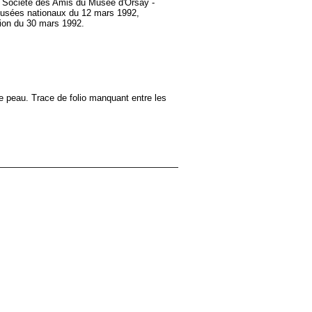
 la Société des Amis du Musée d'Orsay -
musées nationaux du 12 mars 1992,
tion du 30 mars 1992.
e peau. Trace de folio manquant entre les