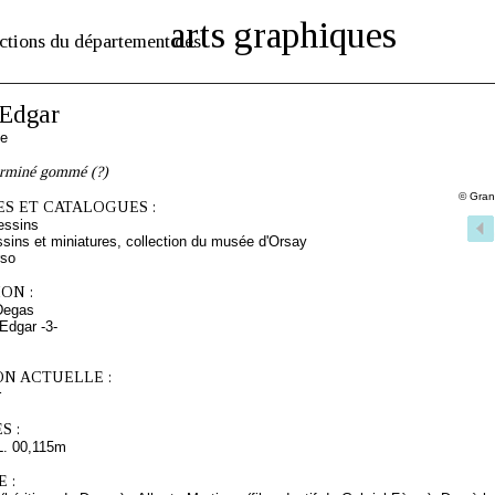
arts graphiques
ctions du département des
Edgar
se
erminé gommé (?)
© Gran
S ET CATALOGUES :
essins
sins et miniatures, collection du musée d'Orsay
rso
ON :
Degas
Edgar -3-
ON ACTUELLE :
r
S :
L. 00,115m
 :