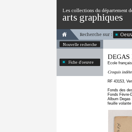
Les collections du département d
arts graphiques
Oeuv
Recherche sur :
Nouvelle recherche
DEGAS 
Fiche d'oeuvre
Ecole françai
Croquis indét
RF 43153, Ve
Fonds des des
Fonds Fèvre-
Album Degas 
feuille volante