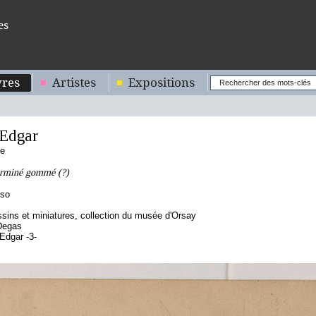
es
res
Artistes
Expositions
Edgar
se
erminé gommé (?)
rso
sins et miniatures, collection du musée d'Orsay
Degas
Edgar -3-