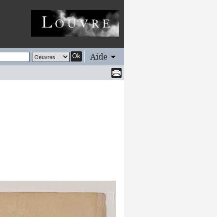
Aide
Ok