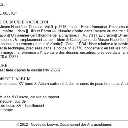
S :
L. 00,370m
E DU MUSEE NAPOLEON :
Musée Napoléon. Dessins. Vol.9, p.1718, chap. : Ecole française, Peintures et
maître : Idem [[ Ulin et Perrot /&. Numéro d'ordre dans l'oeuvre du maître : 19
rayon]] Un premier gentilhomme de la chambre. [ [[Vu ?]] ] [[au crayon]] Dime
ancienne /&. Emplacement actuel : Idem & Calcographie du Musée Napoléon ]].
t oblique / au crayon / sur le n° d'ordre]]. Cote : 1DD41 Note relative à la sais
 et la technique, précisées dans la notice n° 12770, concernent en fait les no
n marge : la référence à l'inventaire des dessins encadrés, précisée dans la n
770 à 12827..
RE :
est tirée d'après le dessin INV 26337.
N DE L'ALBUM :
e de Louis XV tome 2. Album cartonné à dos et coins de peau brun clair. Alte
 Musée du Louvre, oeuvre en rapport
llequier, duc de
e de Louis XV - Habillement
 estampe
© 2012 - Musée du Louvre, Département des Arts graphiques