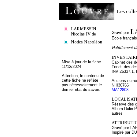
Les colle
LARMESSIN
L
Gravé par
Nicolas IV de
Ecole françai
Notice Napoléon
Habillement d
INVENTAIRE
Mise à jour de la fiche
Cabinet des d
11/12/2024
Fonds des des
INV 26337.1, 
Attention, le contenu de
cette fiche ne reflète
Anciens numér
pas nécessairement le
NIII30766
dernier état du savoir.
MA12808
LOCALISATI
Réserve des 
Album Dulin Pi
autres
ATTRIBUTI
Gravé par LA
Inspiré par DU