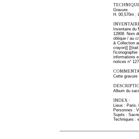
TECHNIQUE
Gravure.
H. 00,570m ; 
INVENTAIR
Inventaire du 
12808. Nom du 
oblique / au c
& Collection 
crayon]] [[trai
l'iconographie
informations e
notices n° 12
COMMENTAI
Cette gravure 
DESCRIPTIO
Album du sacr
INDEX :
Lieux : Paris,
Personnes : Vi
Sujets : Sacr
Techniques :