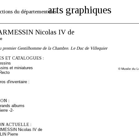
arts graphiques
ctions du département des
ARMESSIN Nicolas IV de
se
u premier Gentilhomme de la Chambre. Le Duc de Villequier
S ET CATALOGUES :
essins
sins et miniatures
© Musée du Lo
Recto
os d'inventaire :
ON :
grands albums
erre -2-
ON ACTUELLE :
RMESSIN Nicolas IV de
LIN Pierre