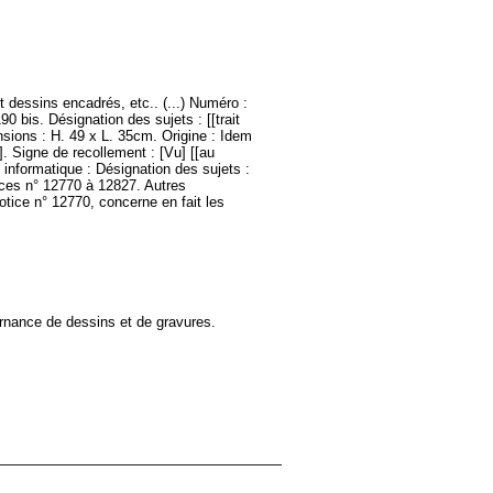
 dessins encadrés, etc.. (...) Numéro :
0 bis. Désignation des sujets : [[trait
nsions : H. 49 x L. 35cm. Origine : Idem
 Signe de recollement : [Vu] [[au
ie informatique : Désignation des sujets :
tices n° 12770 à 12827. Autres
otice n° 12770, concerne en fait les
rnance de dessins et de gravures.