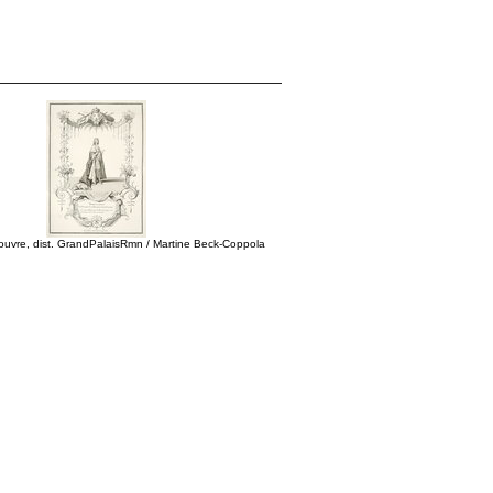
uvre, dist. GrandPalaisRmn / Martine Beck-Coppola