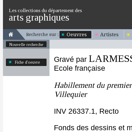
Les collections du département des
arts graphiques
Oeuvres
Artistes
Recherche sur :
Nouvelle recherche
LARMESSI
Gravé par
Fiche d'oeuvre
Ecole française
Habillement du premie
Villequier
INV 26337.1, Recto
Fonds des dessins et m