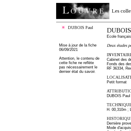
Les colle
DUBOIS Paul
DUBOIS
Ecole françai
Mise à jour de la fiche
Deux études po
06/09/2021
INVENTAIRE
Attention, le contenu de
Cabinet des d
cette fiche ne reflète
Fonds des des
pas nécessairement le
RF 36334, Re
dernier état du savoir.
LOCALISATI
Petit format
ATTRIBUTI
DUBOIS Paul
TECHNIQUE
H. 00,310m ; 
HISTORIQUE
Dernière prov
Mode d'acquisi