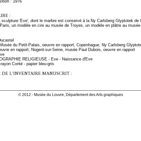
ition : 1976
RE :
a sculpture 'Eve', dont le marbre est conservé à la Ny Carlsberg Glyptotek 
à Paris, un modèle en cire au musée de Troyes, un modèle en plâtre au musée
Ducastel
, Musée du Petit-Palais, oeuvre en rapport, Copenhague, Ny Carlsberg Glypto
euvre en rapport, Nogent-sur-Seine, musée Paul Dubois, oeuvre en rapport
Eve
NOGRAPHIE RELIGIEUSE - Eve - Naissance d'Eve
rayon Conté - papier bleu-gris
 DE L'INVENTAIRE MANUSCRIT :
© 2012 - Musée du Louvre, Département des Arts graphiques