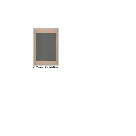
© GrandPalaisRmn