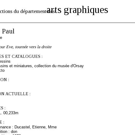
arts graphiques
ctions du département des
 Paul
se
ur Eve, tournée vers la droite
S ET CATALOGUES :
essins
sins et miniatures, collection du musée d'Orsay
cto
ON :
ON ACTUELLE :
S :
L. 00,233m
 :
enance : Ducastel, Etienne, Mme
tion : don