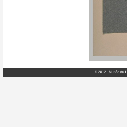
© 2012 - Musée du L