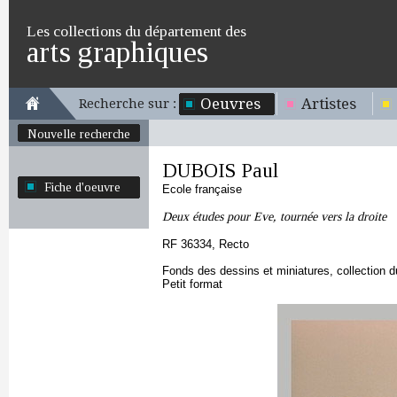
Les collections du département des
arts graphiques
Oeuvres
Artistes
Recherche sur :
Nouvelle recherche
DUBOIS Paul
Fiche d'oeuvre
Ecole française
Deux études pour Eve, tournée vers la droite
RF 36334, Recto
Fonds des dessins et miniatures, collection 
Petit format