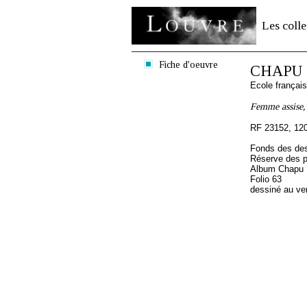
Les colle
Fiche d'oeuvre
CHAPU H
Ecole françai
Femme assise, d
RF 23152, 12
Fonds des des
Réserve des p
Album Chapu H
Folio 63
dessiné au ve