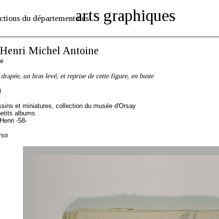
arts graphiques
ctions du département des
enri Michel Antoine
se
rapée, un bras levé, et reprise de cette figure, en buste
0
sins et miniatures, collection du musée d'Orsay
etits albums
enri -58-
rso