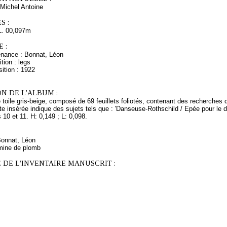
Michel Antoine
S :
L. 00,097m
 :
enance : Bonnat, Léon
tion : legs
ition : 1922
N DE L'ALBUM :
e toile gris-beige, composé de 69 feuillets foliotés, contenant des recherche
e insérée indique des sujets tels que : 'Danseuse-Rothschild / Epée pour le d
s 10 et 11. H: 0,149 ; L: 0,098.
Bonnat, Léon
mine de plomb
 DE L'INVENTAIRE MANUSCRIT :