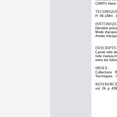
CHAPU Henri 
TECHNIQUE
H. 00,148m ; 
HISTORIQUE
Dernière prov
Mode d'acquisi
Année d'acquis
DESCRIPTIO
Carnet relié d
note manuscrit
entre les folio
INDEX :
Collections : 
Techniques : 
REFERENCE
vol. 24, p. 439