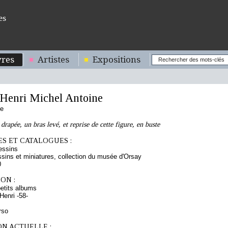
es
res
Artistes
Expositions
enri Michel Antoine
se
rapée, un bras levé, et reprise de cette figure, en buste
S ET CATALOGUES :
essins
sins et miniatures, collection du musée d'Orsay
0
ON :
etits albums
enri -58-
rso
ON ACTUELLE :