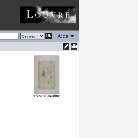
Aide
Ok
© GrandPalaisRmn