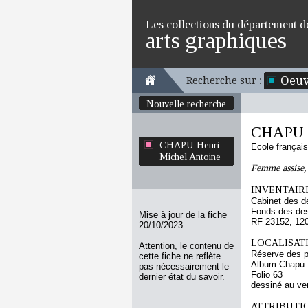
Les collections du département d
arts graphiques
Oeuv
Recherche sur :
Nouvelle recherche
CHAPU H
CHAPU Henri
Ecole françai
Michel Antoine
Femme assise, d
INVENTAIRE
Cabinet des d
Fonds des des
Mise à jour de la fiche
RF 23152, 12
20/10/2023
LOCALISATI
Attention, le contenu de
Réserve des p
cette fiche ne reflète
Album Chapu H
pas nécessairement le
Folio 63
dernier état du savoir.
dessiné au ve
ATTRIBUTI