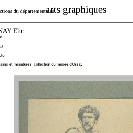
arts graphiques
ctions du département des
AY Elie
se
is
cto
sins et miniatures, collection du musée d'Orsay