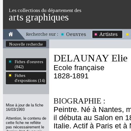
Les collections du département des
arts graphiques
Oeuvres
Artistes
Recherche sur :
Nouvelle recherche
DELAUNAY Elie
Fiches d'oeuvres
Ecole française
(842)
1828-1891
Fiches
d'expositions (14)
BIOGRAPHIE :
Mise à jour de la fiche
Peintre. Né à Nantes, m
16/03/1993
il débuta au Salon en 1
Attention, le contenu de
cette fiche ne reflète
Italie. Actif à Paris et à
pas nécessairement le