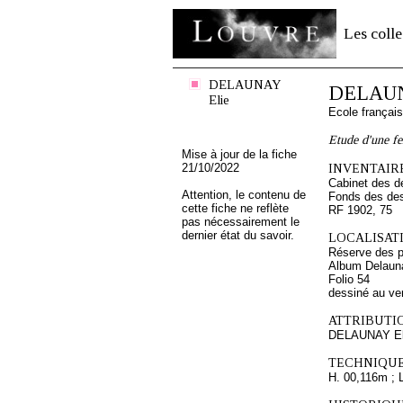
Les colle
DELAUNAY
DELAUN
Elie
Ecole françai
Etude d'une f
Mise à jour de la fiche
21/10/2022
INVENTAIRE
Cabinet des d
Attention, le contenu de
Fonds des des
cette fiche ne reflète
RF 1902, 75
pas nécessairement le
dernier état du savoir.
LOCALISATI
Réserve des p
Album Delauna
Folio 54
dessiné au ve
ATTRIBUTI
DELAUNAY El
TECHNIQUE
H. 00,116m ; 