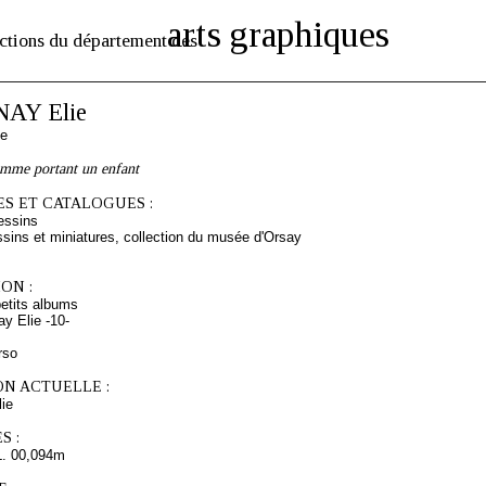
arts graphiques
ctions du département des
AY Elie
se
emme portant un enfant
S ET CATALOGUES :
essins
sins et miniatures, collection du musée d'Orsay
ON :
etits albums
y Elie -10-
rso
ON ACTUELLE :
ie
S :
L. 00,094m