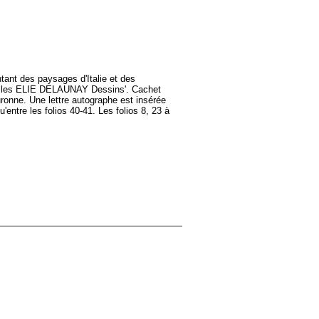
ntant des paysages d'Italie et des
re Jles ELIE DELAUNAY Dessins'. Cachet
uronne. Une lettre autographe est insérée
'entre les folios 40-41. Les folios 8, 23 à