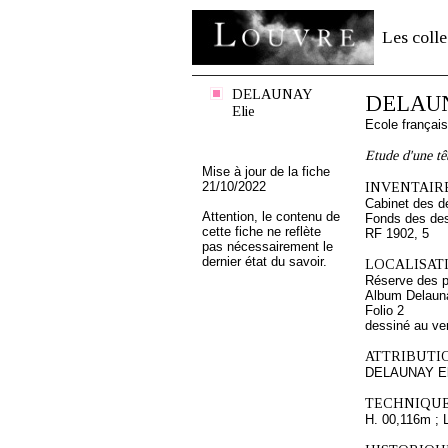
Les colle
DELAUNAY
DELAUN
Elie
Ecole françai
Etude d'une t
Mise à jour de la fiche
21/10/2022
INVENTAIRE
Cabinet des d
Attention, le contenu de
Fonds des des
cette fiche ne reflète
RF 1902, 5
pas nécessairement le
dernier état du savoir.
LOCALISATI
Réserve des p
Album Delauna
Folio 2
dessiné au ve
ATTRIBUTI
DELAUNAY El
TECHNIQUE
H. 00,116m ; 