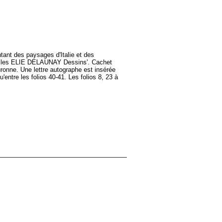
ntant des paysages d'Italie et des
re Jles ELIE DELAUNAY Dessins'. Cachet
uronne. Une lettre autographe est insérée
'entre les folios 40-41. Les folios 8, 23 à