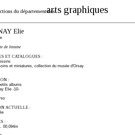
arts graphiques
ctions du département des
AY Elie
se
ête de femme
S ET CATALOGUES :
essins
sins et miniatures, collection du musée d'Orsay
ON :
etits albums
y Elie -10-
rso
ON ACTUELLE :
ie
S :
L. 00,094m