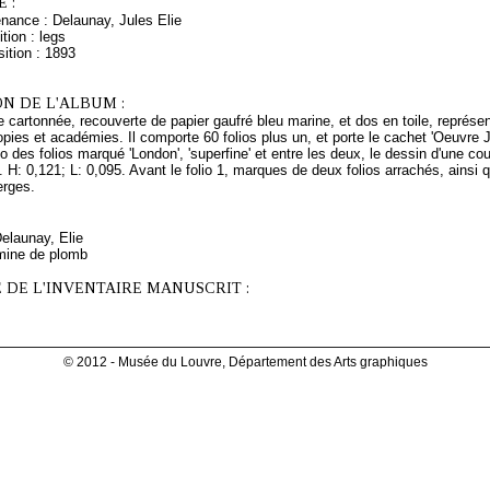
 :
nance : Delaunay, Jules Elie
tion : legs
ition : 1893
N DE L'ALBUM :
e cartonnée, recouverte de papier gaufré bleu marine, et dos en toile, représe
pies et académies. Il comporte 60 folios plus un, et porte le cachet 'Oeuv
o des folios marqué 'London', 'superfine' et entre les deux, le dessin d'une co
. H: 0,121; L: 0,095. Avant le folio 1, marques de deux folios arrachés, ainsi qu
erges.
Delaunay, Elie
mine de plomb
 DE L'INVENTAIRE MANUSCRIT :
© 2012 - Musée du Louvre, Département des Arts graphiques