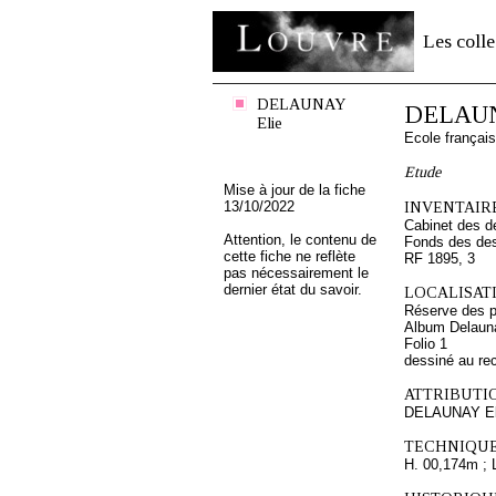
Les colle
DELAUNAY
DELAUN
Elie
Ecole françai
Etude
Mise à jour de la fiche
13/10/2022
INVENTAIRE
Cabinet des d
Attention, le contenu de
Fonds des des
cette fiche ne reflète
RF 1895, 3
pas nécessairement le
dernier état du savoir.
LOCALISATI
Réserve des p
Album Delauna
Folio 1
dessiné au re
ATTRIBUTI
DELAUNAY El
TECHNIQUE
H. 00,174m ; 