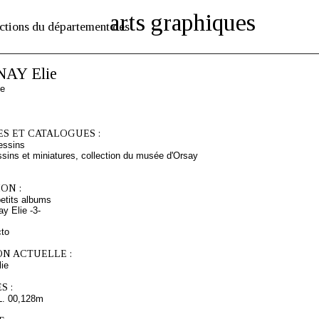
arts graphiques
ctions du département des
AY Elie
se
S ET CATALOGUES :
essins
sins et miniatures, collection du musée d'Orsay
ON :
etits albums
y Elie -3-
cto
ON ACTUELLE :
ie
S :
L. 00,128m