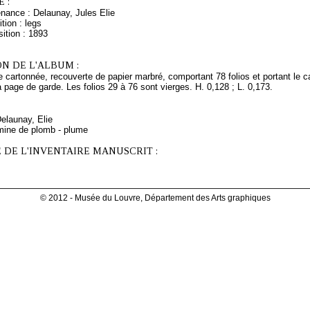
 :
nance : Delaunay, Jules Elie
tion : legs
ition : 1893
N DE L'ALBUM :
re cartonnée, recouverte de papier marbré, comportant 78 folios et portant 
a page de garde. Les folios 29 à 76 sont vierges. H. 0,128 ; L. 0,173.
Delaunay, Elie
mine de plomb - plume
 DE L'INVENTAIRE MANUSCRIT :
© 2012 - Musée du Louvre, Département des Arts graphiques