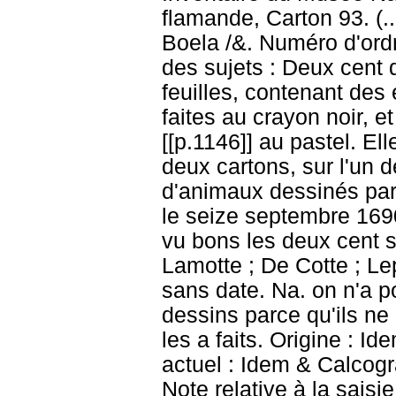
flamande, Carton 93. (.
Boela /&. Numéro d'ordr
des sujets : Deux cent d
feuilles, contenant des
faites au crayon noir, 
[[p.1146]] au pastel. El
deux cartons, sur l'un d
d'animaux dessinés par
le seize septembre 1690.
vu bons les deux cent s
Lamotte ; De Cotte ; Le
sans date. Na. on n'a p
dessins parce qu'ils ne
les a faits. Origine : 
actuel : Idem & Calcog
Note relative à la saisie