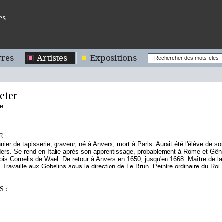
es
res
Artistes
Expositions
eter
de
 :
nnier de tapisserie, graveur, né à Anvers, mort à Paris. Aurait été l'élève de s
rs. Se rend en Italie après son apprentissage, probablement à Rome et Gênes,
ois Cornelis de Wael. De retour à Anvers en 1650, jusqu'en 1668. Maître de la g
 Travaille aux Gobelins sous la direction de Le Brun. Peintre ordinaire du Roi.
 :