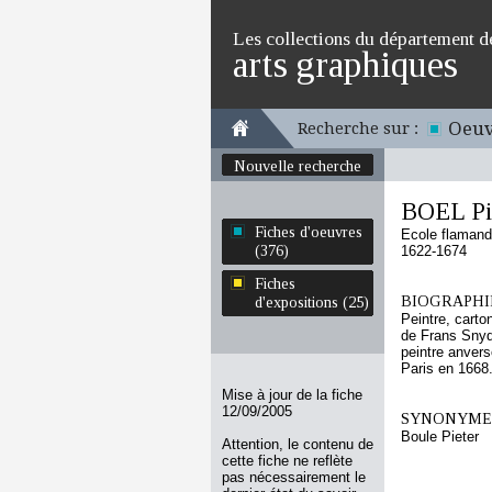
Les collections du département d
arts graphiques
Oeuv
Recherche sur :
Nouvelle recherche
BOEL Pi
Fiches d'oeuvres
Ecole flaman
(376)
1622-1674
Fiches
BIOGRAPHIE
d'expositions (25)
Peintre, carto
de Frans Snyde
peintre anvers
Paris en 1668.
Mise à jour de la fiche
12/09/2005
SYNONYMES
Boule Pieter
Attention, le contenu de
cette fiche ne reflète
pas nécessairement le