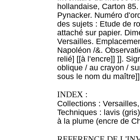
hollandaise, Carton 85.
Pynacker. Numéro d'ordr
des sujets : Etude de ro
attaché sur papier. Dim
Versailles. Emplacemen
Napoléon /&. Observati
relié] [[à l'encre]] ]]. S
oblique / au crayon / sur
sous le nom du maître]
INDEX :
Collections : Versaille
Techniques : lavis (gris)
à la plume (encre de Ch
REFERENCE DE L'IN