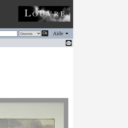
Aide
Ok