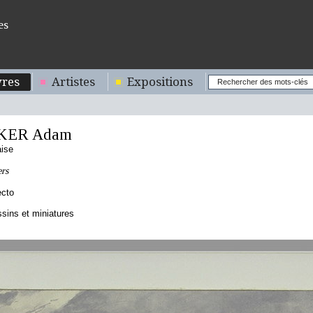
es
res
Artistes
Expositions
KER Adam
aise
ers
ecto
sins et miniatures