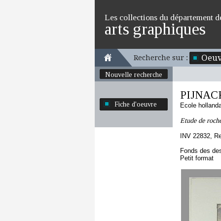
Les collections du département d
arts graphiques
Oeuv
Recherche sur :
Nouvelle recherche
PIJNAC
Fiche d'oeuvre
Ecole holland
Etude de roch
INV 22832, R
Fonds des des
Petit format