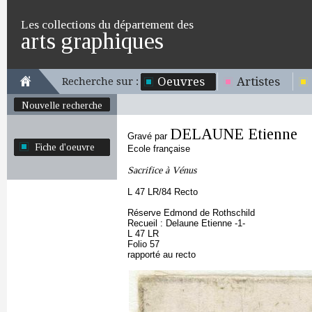
Les collections du département des
arts graphiques
Oeuvres
Artistes
Recherche sur :
Nouvelle recherche
DELAUNE Etienne
Gravé par
Fiche d'oeuvre
Ecole française
Sacrifice à Vénus
L 47 LR/84 Recto
Réserve Edmond de Rothschild
Recueil : Delaune Etienne -1-
L 47 LR
Folio 57
rapporté au recto