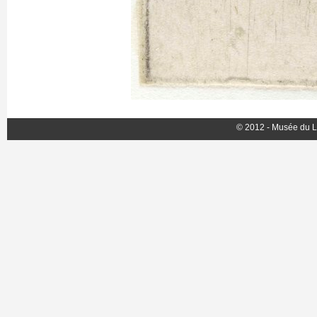
© 2012 - Musée du L