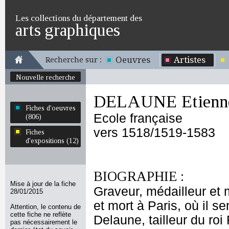
Les collections du département des
arts graphiques
Oeuvres
Artistes
Recherche sur :
Nouvelle recherche
DELAUNE Etienn
Fiches d'oeuvres
Ecole française
(806)
vers 1518/1519-1583
Fiches
d'expositions (12)
BIOGRAPHIE :
Mise à jour de la fiche
Graveur, médailleur et
28/01/2015
et mort à Paris, où il 
Attention, le contenu de
cette fiche ne reflète
Delaune, tailleur du roi
pas nécessairement le