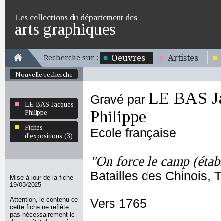
Les collections du département des
arts graphiques
Oeuvres
Artistes
Recherche sur :
Nouvelle recherche
LE BAS J
Gravé par
LE BAS Jacques
Philippe
Philippe
Fiches
Ecole française
d'expositions (3)
"On force le camp (étab
Batailles des Chinois, 
Mise à jour de la fiche
19/03/2025
Attention, le contenu de
Vers 1765
cette fiche ne reflète
pas nécessairement le