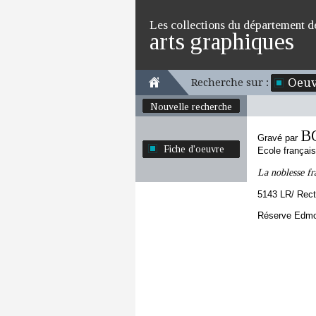
Les collections du département d
arts graphiques
Oeuv
Recherche sur :
Nouvelle recherche
B
Gravé par
Fiche d'oeuvre
Ecole françai
La noblesse fra
5143 LR/ Rec
Réserve Edmon