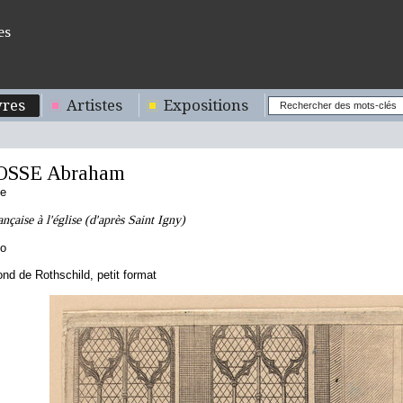
es
res
Artistes
Expositions
OSSE Abraham
se
nçaise à l'église (d'après Saint Igny)
to
d de Rothschild, petit format