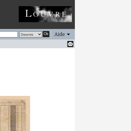
Aide
Ok