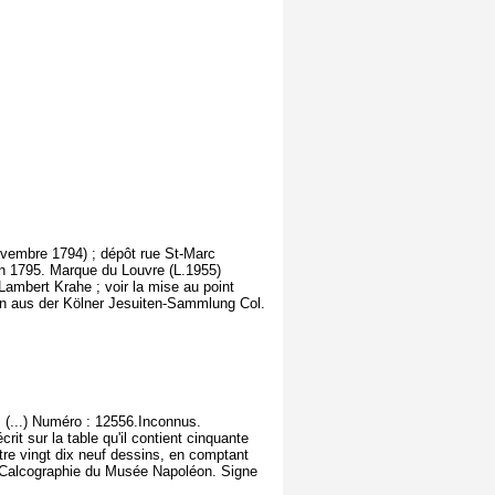
novembre 1794) ; dépôt rue St-Marc
en 1795. Marque du Louvre (L.1955)
ambert Krahe ; voir la mise au point
en aus der Kölner Jesuiten-Sammlung Col.
 (...) Numéro : 12556.Inconnus.
écrit sur la table qu'il contient cinquante
uatre vingt dix neuf dessins, en comptant
 : Calcographie du Musée Napoléon. Signe