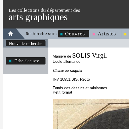
Les collections du département des
arts graphiques
Oeuvres
Artistes
Recherche sur :
Nouvelle recherche
SOLIS Virgil
Manière de
Fiche d'oeuvre
Ecole allemande
Chasse au sanglier
INV 18951.BIS, Recto
Fonds des dessins et miniatures
Petit format