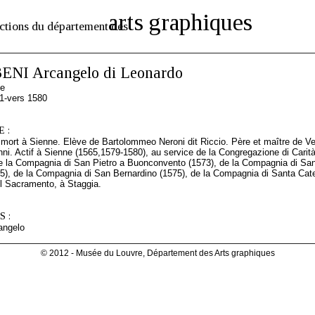
arts graphiques
ctions du département des
NI Arcangelo di Leonardo
ne
1-vers 1580
 :
 mort à Sienne. Elève de Bartolommeo Neroni dit Riccio. Père et maître de Ve
i. Actif à Sienne (1565,1579-1580), au service de la Congregazione di Carit
e la Compagnia di San Pietro a Buonconvento (1573), de la Compagnia di Santa
5), de la Compagnia di San Bernardino (1575), de la Compagnia di Santa Cater
 Sacramento, à Staggia.
 :
angelo
© 2012 - Musée du Louvre, Département des Arts graphiques