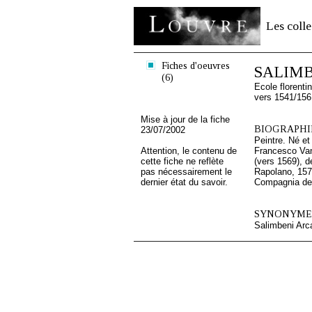
Les colle
Fiches d'oeuvres
SALIMBE
(6)
Ecole florenti
vers 1541/156
Mise à jour de la fiche
BIOGRAPHIE
23/07/2002
Peintre. Né et
Attention, le contenu de
Francesco Vann
cette fiche ne reflète
(vers 1569), d
pas nécessairement le
Rapolano, 157
dernier état du savoir.
Compagnia del
SYNONYMES
Salimbeni Arc