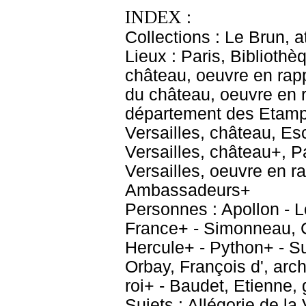
INDEX :
Collections : Le Brun, at
Lieux : Paris, Bibliothè
château, oeuvre en rapp
du château, oeuvre en r
département des Etampe
Versailles, château, E
Versailles, château+, P
Versailles, oeuvre en ra
Ambassadeurs+
Personnes : Apollon - L
France+ - Simonneau, C
Hercule+ - Python+ - Su
Orbay, François d', arch
roi+ - Baudet, Etienne,
Sujets : Allégorie de la