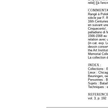
relié] [[à l'en
COMMENTAI
Rangé à Polido
siècle par F. 
16th Centuries
en suivant une
Cinquecento', 
palladiano di 
1566-1568 au p
relation avec
(in cat. exp.
dessin conser
the Art Instit
Memorial Colle
La collection 
INDEX :
Collections : 
Lieux : Chica
Beuningen, oe
Personnes : B
Sujets : Batail
Techniques : e
REFERENCE
vol. 3, p. 192