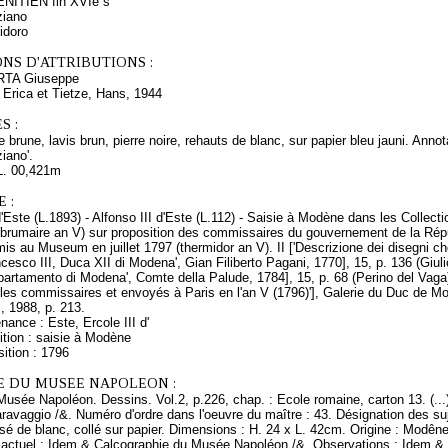
ITIEN fin XVIè s
iano
idoro
NS D'ATTRIBUTIONS :
ORTA Giuseppe
 Erica et Tietze, Hans, 1944
S :
 brune, lavis brun, pierre noire, rehauts de blanc, sur papier bleu jauni. Annot
ziano'.
L. 00,421m
 :
'Este (L.1893) - Alfonso III d'Este (L.112) - Saisie à Modène dans les Collecti
(brumaire an V) sur proposition des commissaires du gouvernement de la Répub
emis au Museum en juillet 1797 (thermidor an V). II ['Descrizione dei disegni
cesco III, Duca XII di Modena', Gian Filiberto Pagani, 1770], 15, p. 136 (Giuli
artamento di Modena', Comte della Palude, 1784], 15, p. 68 (Perino del Vaga) 
es commissaires et envoyés à Paris en l'an V (1796)'], Galerie du Duc de Mod
, 1988, p. 213.
nance : Este, Ercole III d'
ition : saisie à Modène
ition : 1796
E DU MUSEE NAPOLEON :
Musée Napoléon. Dessins. Vol.2, p.226, chap. : Ecole romaine, carton 13. (..
ravaggio /&. Numéro d'ordre dans l'oeuvre du maître : 43. Désignation des suj
sé de blanc, collé sur papier. Dimensions : H. 24 x L. 42cm. Origine : Modêne.P
ctuel : Idem & Calcographie du Musée Napoléon /&. Observations : Idem & 