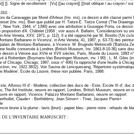
cre]] ]]. Signe de recollement : [Vu] [[au crayon]] [[trait oblique / au crayon / su
RE :
ro da Caravaggio par Morel d'Arleux (Inv. ms), ce dessin a été classé parmi 
Reiset (Inv. ms). Bien que publié par H. Tietze-E. Tietze Conrat ('The Drawings
', New York, 1944, n° 1390) avec une attribution à Giuseppe Porta, ce dessin 
 proposition d'A. Châtelet (1958 ; voir aussi A. Ballarin, 'Considerazioni su u
in Arte Veneta, XXV, 1971, p. 112). Il a été rapproché par M. Binotto ('Un ciclo 
Montano Barbarano in Vicenza', in Arte Veneta, 41, 1987, p. 63-73) des peintu
alais de Montano Barbarano, à Vicence. M. Brugnolo Meloncelli ('Battista Zelot
 une feuille conservée à Londres (British Museum, Inv. 1861-8-10-36) sans do
 Le dessin à Vérone aux XVIè et XVII siècles, Paris, Musée du Louvre, 1993 n
vé à Rotterdam (Boymans-Van Beuningen Museum, inv. I 90) ; L. M. Giles (in c
ute of Chicago, Chicago, 1997, sous n° 406) l'a rapproché d'une feuille à Chica
ction, inv. 1922.3832). Voir Savina de Lencquesaing, 'Répertoire systématiqu
de Modène', Ecole du Louvre, thèse non publiée, Paris, 1988.
Este, Alfonso III d' - Modène, collection des ducs de - Este, Ercole III d', du
go, The Art Institute, oeuvre en rapport, Londres, British Museum, oeuvre e
uvre en rapport, Vicence, Palazzo Montano Barbarano, oeuvre en rapport
erthollet, Claude+ - Berthélémy, Jean Simon+ - Tiner, Jacques Pierre+
le
ncre brune à la plume - lavis (brun) - papier bleu - pierre noire - rehauts de bl
 DE L'INVENTAIRE MANUSCRIT :