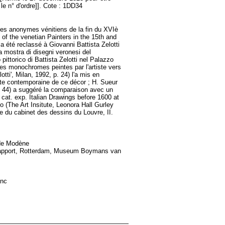
r le n° d'ordre]]. Cote : 1DD34
les anonymes vénitiens de la fin du XVIè
 of the venetian Painters in the 15th and
a été reclassé à Giovanni Battista Zelotti
na mostra di disegni veronesi del
pittorico di Battista Zelotti nel Palazzo
res monochromes peintes par l'artiste vers
ti', Milan, 1992, p. 24) l'a mis en
ute contemporaine de ce décor ; H. Sueur
° 44) a suggéré la comparaison avec un
at. exp. Italian Drawings before 1600 at
go (The Art Insitute, Leonora Hall Gurley
e du cabinet des dessins du Louvre, II.
c de Modène
n rapport, Rotterdam, Museum Boymans van
anc