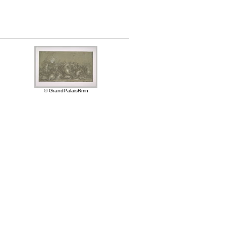
© GrandPalaisRmn