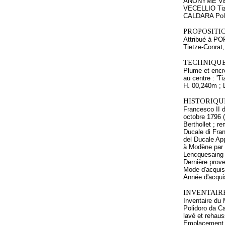
ANONYME VEN
VECELLIO Tiz
CALDARA Pol
PROPOSITIO
Attribué à P
Tietze-Conrat,
TECHNIQUE
Plume et encre
au centre : 'Ti
H. 00,240m ; 
HISTORIQUE
Francesco II d
octobre 1796 
Berthollet ; r
Ducale di Fran
del Ducale App
à Modène par l
Lencquesaing 
Dernière prove
Mode d'acquis
Année d'acquis
INVENTAIR
Inventaire du 
Polidoro da Ca
lavé et rehaus
Emplacement a