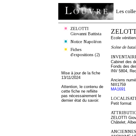
Les colle
ZELOTTI
ZELOTTI
Giovanni Battista
Ecole vénitie
Notice Napoléon
Scène de batai
Fiches
d'expositions (2)
INVENTAIRE
Cabinet des d
Fonds des des
INV 5804, Re
Mise à jour de la fiche
13/11/2024
Anciens numér
NIII1759
Attention, le contenu de
MA1691
cette fiche ne reflète
pas nécessairement le
LOCALISATI
dernier état du savoir.
Petit format
ATTRIBUTI
ZELOTTI Giova
Châtelet, Albe
ANCIENNES