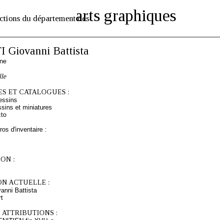
arts graphiques
ctions du département des
 Giovanni Battista
nne
lle
S ET CATALOGUES :
essins
sins et miniatures
cto
os d'inventaire :
ON :
ON ACTUELLE :
nni Battista
rt
 ATTRIBUTIONS :