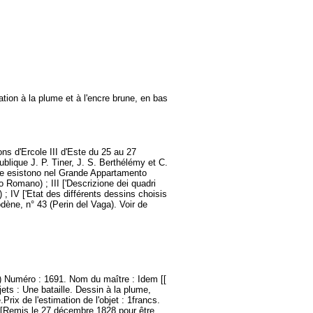
ation à la plume et à l'encre brune, en bas
ons d'Ercole III d'Este du 25 au 27
lique J. P. Tiner, J. S. Berthélémy et C.
 che esistono nel Grande Appartamento
o Romano) ; III ['Descrizione dei quadri
; IV ['Etat des différents dessins choisis
ène, n° 43 (Perin del Vaga). Voir de
.) Numéro : 1691. Nom du maître : Idem [[
ets : Une bataille. Dessin à la plume,
rix de l'estimation de l'objet : 1francs.
[Remis le 27 décembre 1828 pour être