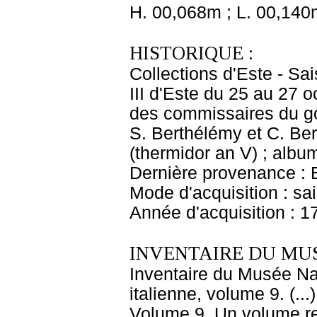
H. 00,068m ; L. 00,140
HISTORIQUE :
Collections d'Este - Sa
III d'Este du 25 au 27 
des commissaires du go
S. Berthélémy et C. Ber
(thermidor an V) ; album
Dernière provenance : Es
Mode d'acquisition : s
Année d'acquisition : 1
INVENTAIRE DU MU
Inventaire du Musée Na
italienne, volume 9. (..
Volume 9. Un volume re