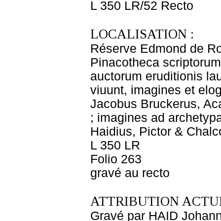
L 350 LR/52 Recto
LOCALISATION :
Réserve Edmond de Ro
Pinacotheca scriptorum n
auctorum eruditionis la
viuunt, imagines et elog
Jacobus Bruckerus, Ac
; imagines ad archetyp
Haidius, Pictor & Chal
L 350 LR
Folio 263
gravé au recto
ATTRIBUTION ACTUE
Gravé par HAID Johan