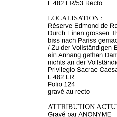
L 482 LR/53 Recto
LOCALISATION :
Réserve Edmond de Ro
Durch Einen grossen Th
biss nach Pariss gema
/ Zu der Vollständigen
ein Anhang gethan Dami
nichts an der Vollstän
Privilegio Sacrae Caes
L 482 LR
Folio 124
gravé au recto
ATTRIBUTION ACTUE
Gravé par ANONYME