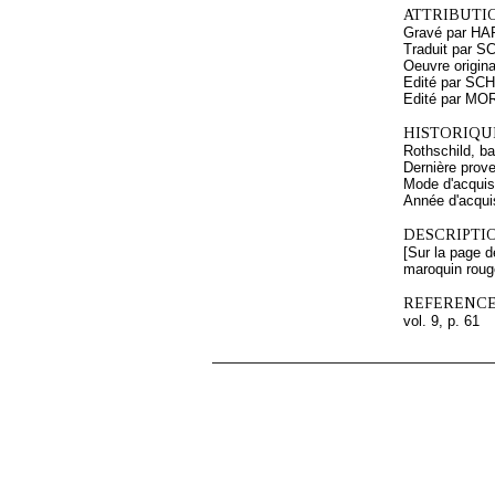
ATTRIBUTI
Gravé par HAR
Traduit par 
Oeuvre origi
Edité par SC
Edité par MO
HISTORIQUE
Rothschild, b
Dernière prov
Mode d'acquisi
Année d'acquis
DESCRIPTIO
[Sur la page d
maroquin roug
REFERENCE
vol. 9, p. 61