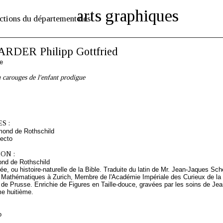
arts graphiques
ctions du département des
RDER Philipp Gottfried
e
 carouges de l'enfant prodigue
S :
mond de Rothschild
ecto
ON :
nd de Rothschild
e, ou histoire-naturelle de la Bible. Traduite du latin de Mr. Jean-Jaques S
 Mathématiques à Zurich, Membre de l'Académie Impériale des Curieux de la
 de Prusse. Enrichie de Figures en Taille-douce, gravées par les soins de Je
me huitième.
o