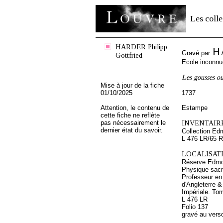
Les colle
HARDER Philipp
HA
Gravé par
Gottfried
Ecole inconnu
Les gousses ou
Mise à jour de la fiche
01/10/2025
1737
Attention, le contenu de
Estampe
cette fiche ne reflète
pas nécessairement le
INVENTAIRE
dernier état du savoir.
Collection Ed
L 476 LR/65 R
LOCALISATI
Réserve Edmo
Physique sacré
Professeur en
d'Angleterre &
Impériale. To
L 476 LR
Folio 137
gravé au vers