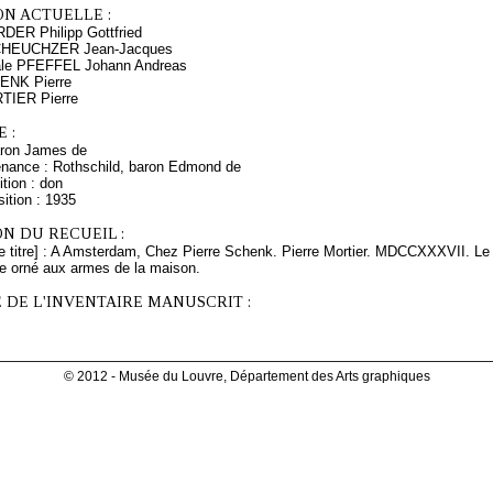
ON ACTUELLE :
DER Philipp Gottfried
SCHEUCHZER Jean-Jacques
nale PFEFFEL Johann Andreas
HENK Pierre
RTIER Pierre
 :
aron James de
enance : Rothschild, baron Edmond de
tion : don
ition : 1935
N DU RECUEIL :
e titre] : A Amsterdam, Chez Pierre Schenk. Pierre Mortier. MDCCXXXVII. Le hu
e orné aux armes de la maison.
 DE L'INVENTAIRE MANUSCRIT :
© 2012 - Musée du Louvre, Département des Arts graphiques