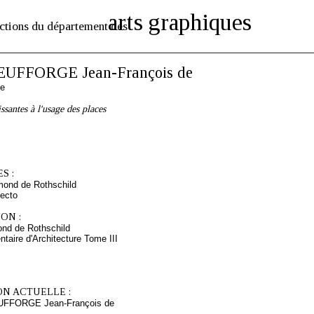
arts graphiques
ctions du département des
EUFFORGE Jean-François de
de
issantes à l'usage des places
S :
mond de Rothschild
ecto
ON :
nd de Rothschild
taire d'Architecture Tome III
ON ACTUELLE :
UFFORGE Jean-François de