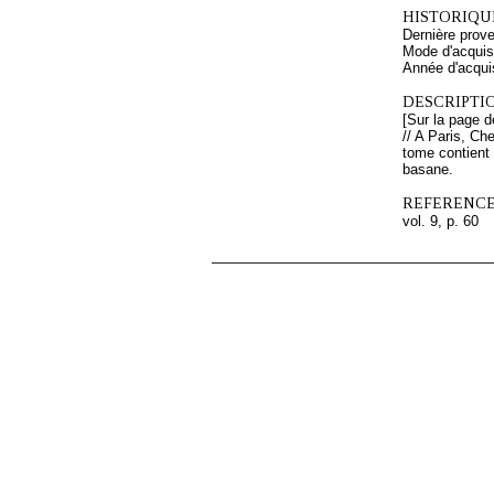
HISTORIQUE
Dernière prov
Mode d'acquisi
Année d'acquis
DESCRIPTIO
[Sur la page d
// A Paris, Ch
tome contient 
basane.
REFERENCE
vol. 9, p. 60