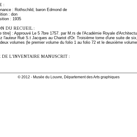
 :
enance : Rothschild, baron Edmond de
tion : don
ition : 1935
N DU RECUEIL :
e titre] : Approuvé Le 5 7bre 1757. par M.rs de l'Académie Royale d'Architec
ez l'auteur Ruë S.t Jacques au Chariot d'Or. Troisième tome d'une suite de six
deux volumes (le premier volume du folio 1 au folio 72 et le deuxième volume du
 DE L'INVENTAIRE MANUSCRIT :
© 2012 - Musée du Louvre, Département des Arts graphiques