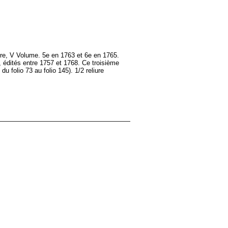
ture, V Volume. 5e en 1763 et 6e en 1765.
, édités entre 1757 et 1768. Ce troisième
 folio 73 au folio 145). 1/2 reliure