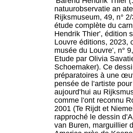
'Barend Hendrik Thier 
natuurobservatie an atel
Rijksmuseum, 49, n° 2/3
étude complète du carn
Hendrik Thier', édition 
Louvre éditions, 2023, 
musée du Louvre', n° 9, 
Etude par Olivia Savati
Schoemaker). Ce dessin
préparatoires à une œuv
pensée de l'artiste pour
aujourd'hui au Rijksmu
comme l'ont reconnu Rob
2001 (Te Rijdt et Nieme
rapproché le dessin d
van Buren, marguillier d