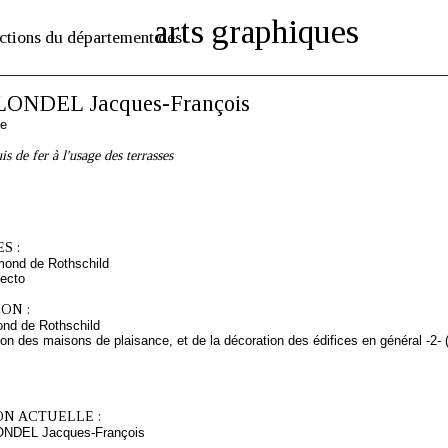
arts graphiques
ctions du département des
LONDEL Jacques-François
se
s de fer à l'usage des terrasses
S :
mond de Rothschild
ecto
ON :
nd de Rothschild
tion des maisons de plaisance, et de la décoration des édifices en général -2-
ON ACTUELLE :
ONDEL Jacques-François