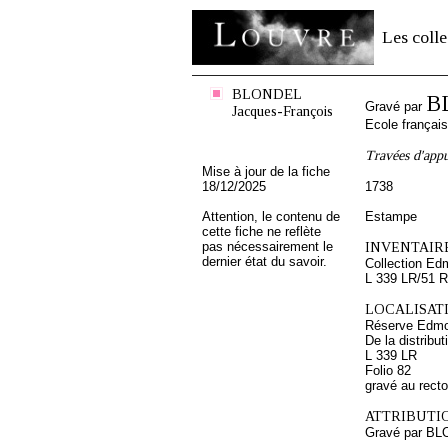
Les colle
BLONDEL
B
Gravé par
Jacques-François
Ecole françai
Travées d'appui
Mise à jour de la fiche
18/12/2025
1738
Attention, le contenu de
Estampe
cette fiche ne reflète
pas nécessairement le
INVENTAIRE
dernier état du savoir.
Collection Ed
L 339 LR/51 R
LOCALISATI
Réserve Edmo
De la distribu
L 339 LR
Folio 82
gravé au recto
ATTRIBUTI
Gravé par BL