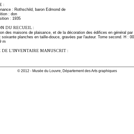
 :
enance : Rothschild, baron Edmond de
tion : don
ition : 1935
N DU RECUEIL :
tion des maisons de plaisance, et de la décoration des édifices en général p
t soixante planches en taille-douce, gravées par l'auteur. Tome second. H : 
49 m
 DE L'INVENTAIRE MANUSCRIT :
© 2012 - Musée du Louvre, Département des Arts graphiques