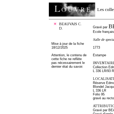
Les colle
BEAUVAIS C.
B
Gravé par
D.
Ecole françai
Salle de spect
Mise à jour de la fiche
18/12/2025
1773
Attention, le contenu de
Estampe
cette fiche ne reflète
pas nécessairement le
INVENTAIRE
dernier état du savoir.
Collection Ed
L 336 LR/93 R
LOCALISATI
Réserve Edmo
Blondel Jacque
L 336 LR
Folio 95
gravé au recto
ATTRIBUTI
Gravé par BE
Gravé d'aprè