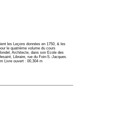
ntient les Leçons données en 1750, & les
pour le quatrième volume du cours
Blondel, Architecte, dans son Ecole des
esaint, Libraire, rue du Foin-S.-Jacques.
m Livre ouvert : 00,304 m