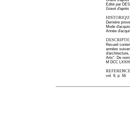
Edité par DES
Gravé d'apr
HISTORIQUE
Dernière prov
Mode d'acquisi
Année d'acquis
DESCRIPTIO
Recueil conten
années suivant
d'architecture
Arts". De nomb
M DCC LXXIII.
REFERENCE
vol. 9, p. 56