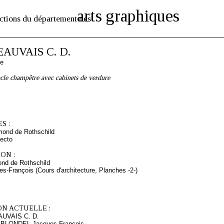
arts graphiques
ctions du département des
EAUVAIS C. D.
se
acle champêtre avec cabinets de verdure
S :
mond de Rothschild
ecto
ON :
nd de Rothschild
s-François (Cours d'architecture, Planches -2-)
ON ACTUELLE :
AUVAIS C. D.
s BLONDEL Jacques-François