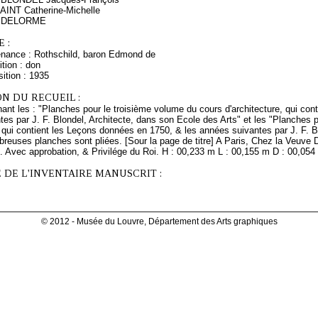
AINT Catherine-Michelle
ès DELORME
 :
enance : Rothschild, baron Edmond de
tion : don
ition : 1935
N DU RECUEIL :
ant les : "Planches pour le troisième volume du cours d'architecture, qui co
es par J. F. Blondel, Architecte, dans son Ecole des Arts" et les "Planches 
, qui contient les Leçons données en 1750, & les années suivantes par J. F. 
reuses planches sont pliées. [Sour la page de titre] A Paris, Chez la Veuve D
 Avec approbation, & Privilége du Roi. H : 00,233 m L : 00,155 m D : 00,054 
 DE L'INVENTAIRE MANUSCRIT :
© 2012 - Musée du Louvre, Département des Arts graphiques