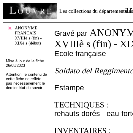
ar
Les collections du département des
ANONYME
ANONYM
Gravé par
FRANCAIS
XVIIIè s (fin) -
XVIIIè s (fin) - XI
XIXè s (début)
Ecole française
Mise à jour de la fiche
26/08/2023
Soldato del Reggimento
Attention, le contenu de
cette fiche ne reflète
pas nécessairement le
Estampe
dernier état du savoir.
TECHNIQUES :
rehauts dorés - eau-fort
INVENTAIRES :