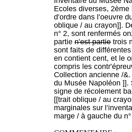
Inventaire du Musée Nap
Ecoles diverses, 2ème 
d'ordre dans l'oeuvre du
oblique / au crayon]]. D
n° 2, sont renfermés on
partie
n'est partie
trois 
sont faits de différent
en contient cent, et le 
compris les contr'épreu
Collection ancienne /&
du Musée Napoléon ]]. S
signe de récolement bar
[[trait oblique / au cray
marginales sur l'inventai
marge / à gauche du n° 